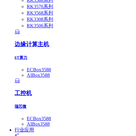
RK3588系列
RK3576系列
RK3568系列
RK3308系列
RK3506系列
边缘计算主机
6T算力
ECBox3588
AIBox3588
工控机
瑞芯微
ECBox3588
AIBox3588
行业应用