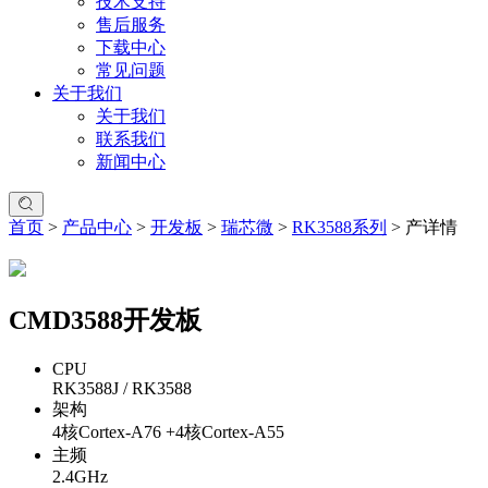
技术支持
售后服务
下载中心
常见问题
关于我们
关于我们
联系我们
新闻中心
首页
>
产品中心
>
开发板
>
瑞芯微
>
RK3588系列
> 产详情
CMD3588开发板
CPU
RK3588J / RK3588
架构
4核Cortex-A76 +4核Cortex-A55
主频
2.4GHz