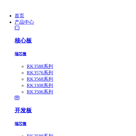
首页
产品中心
核心板
瑞芯微
RK3588系列
RK3576系列
RK3568系列
RK3308系列
RK3506系列
开发板
瑞芯微