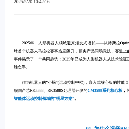
2025/5/20 10:42:16
2025年，人形机器人领域迎来爆发式增长——从特斯拉Opt
球首个机器人马拉松赛事热度飙升，顶尖产品同场竞技，赛道上
事件揭示了一个共同趋势：2025年已成为人形机器人从技术验
胜负手。
作为机器人的“小脑”(运动控制中枢)，嵌入式核心板的性
舰国产芯RK3588、RK3588S处理器开发的
CM3588系列核心板
，
智能体运动控制领域的“明星方案”
。
01. 为什么选择R